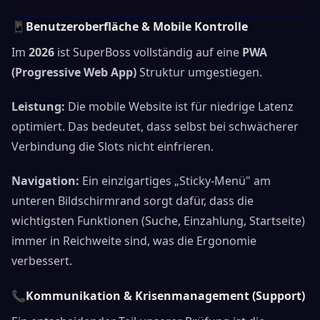
📱Benutzeroberfläche & Mobile Kontrolle
Im
2026
ist SuperBoss vollständig auf eine
PWA
(Progressive Web App)
Struktur umgestiegen.
Leistung:
Die mobile Website ist für niedrige Latenz
optimiert. Das bedeutet, dass selbst bei schwächerer
Verbindung die Slots nicht einfrieren.
Navigation:
Ein einzigartiges „Sticky-Menü" am
unteren Bildschirmrand sorgt dafür, dass die
wichtigsten Funktionen (Suche, Einzahlung, Startseite)
immer in Reichweite sind, was die Ergonomie
verbessert.
📞Kommunikation & Krisenmanagement (Support)