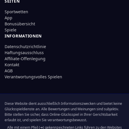
SEITEN
Sportwetten
App
Bonusübersicht
Spiele
INFORMATIONEN
Datenschutzrichtlinie
Haftungsausschluss
Affiliate-Offenlegung
Kontakt
AGB
Verantwortungsvolles Spielen
Diese Website dient ausschließlich Informationszwecken und bietet keine
Glücksspieldienste an. Alle Bewertungen und Meinungen sind subjektiv.
Bitte stellen Sie sicher, dass Online-Glücksspiel in Ihrer Gerichtsbarkeit
erlaubt ist, und spielen Sie verantwortungsbewusst.
Alle mit einem Pfeil (➜) gekennzeichneten Links führen zu den Websites