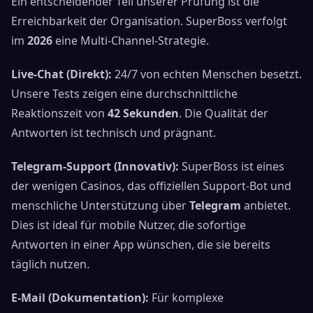
Ein entscheidender Teil unserer Prüfung ist die
Erreichbarkeit der Organisation. SuperBoss verfolgt
im
2026
eine Multi-Channel-Strategie.
Live-Chat (Direkt):
24/7 von echten Menschen besetzt.
Unsere Tests zeigen eine durchschnittliche
Reaktionszeit von
42 Sekunden
. Die Qualität der
Antworten ist technisch und prägnant.
Telegram-Support (Innovativ):
SuperBoss ist eines
der wenigen Casinos, das offiziellen Support-Bot und
menschliche Unterstützung über
Telegram
anbietet.
Dies ist ideal für mobile Nutzer, die sofortige
Antworten in einer App wünschen, die sie bereits
täglich nutzen.
E-Mail (Dokumentation):
Für komplexe