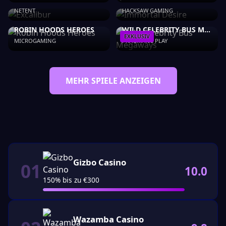
NETENT
HACKSAW GAMING
ROBIN HOODS HEROES
WILD CELEBRITY BUS MEGAWAYS
EXKLUSIV
MICROGAMING
PRAGMATIC PLAY
MEHR SPIELE ANZEIGEN
Gizbo Casino
01
10.0
150% bis zu €300
Wazamba Casino