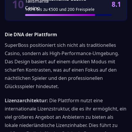
10
8.1
100% bis zu €500 und 200 Freispiele
Die DNA der Plattform
SuperBoss positioniert sich nicht als traditionelles
Casino, sondern als High-Performance-Umgebung.
Das Design basiert auf einem dunklen Modus mit
scharfen Kontrasten, was auf einen Fokus auf den
nächtlichen Spieler und den professionellen
Glücksspieler hindeutet.
Lizenzarchitektur:
Die Plattform nutzt eine
internationale Lizenzstruktur, die es ihr ermöglicht, ein
viel größeres Angebot an Anbietern zu bieten als
lokale niederländische Lizenzinhaber. Dies führt zu