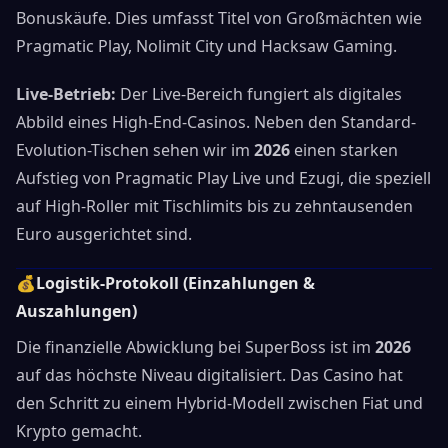
Bonuskäufe. Dies umfasst Titel von Großmächten wie
Pragmatic Play, Nolimit City und Hacksaw Gaming.
Live-Betrieb:
Der Live-Bereich fungiert als digitales
Abbild eines High-End-Casinos. Neben den Standard-
Evolution-Tischen sehen wir im
2026
einen starken
Aufstieg von Pragmatic Play Live und Ezugi, die speziell
auf High-Roller mit Tischlimits bis zu zehntausenden
Euro ausgerichtet sind.
💰Logistik-Protokoll (Einzahlungen &
Auszahlungen)
Die finanzielle Abwicklung bei SuperBoss ist im
2026
auf das höchste Niveau digitalisiert. Das Casino hat
den Schritt zu einem Hybrid-Modell zwischen Fiat und
Krypto gemacht.