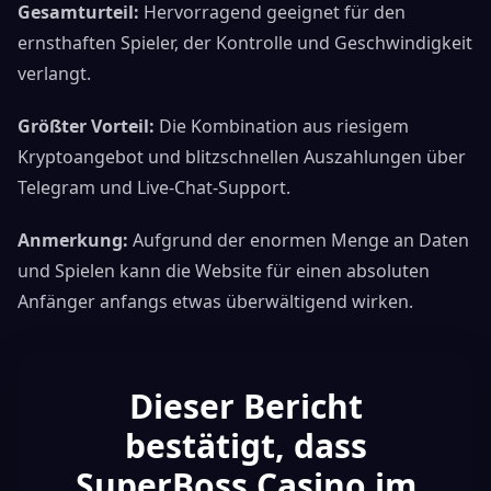
Gesamturteil:
Hervorragend geeignet für den
ernsthaften Spieler, der Kontrolle und Geschwindigkeit
verlangt.
Größter Vorteil:
Die Kombination aus riesigem
Kryptoangebot und blitzschnellen Auszahlungen über
Telegram und Live-Chat-Support.
Anmerkung:
Aufgrund der enormen Menge an Daten
und Spielen kann die Website für einen absoluten
Anfänger anfangs etwas überwältigend wirken.
Dieser Bericht
bestätigt, dass
SuperBoss Casino im